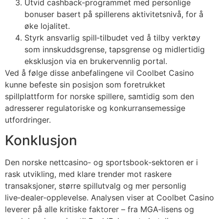
Utvid cashback‑programmet med personlige
bonuser basert på spillerens aktivitetsnivå, for å
øke lojalitet.
Styrk ansvarlig spill‑tilbudet ved å tilby verktøy
som innskuddsgrense, tapsgrense og midlertidig
eksklusjon via en brukervennlig portal.
Ved å følge disse anbefalingene vil Coolbet Casino
kunne befeste sin posisjon som foretrukket
spillplattform for norske spillere, samtidig som den
adresserer regulatoriske og konkurransemessige
utfordringer.
Konklusjon
Den norske nettcasino‑ og sportsbook‑sektoren er i
rask utvikling, med klare trender mot raskere
transaksjoner, større spillutvalg og mer personlig
live‑dealer‑opplevelse. Analysen viser at Coolbet Casino
leverer på alle kritiske faktorer – fra MGA‑lisens og