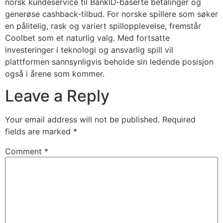
norsk kundeservice til BankID‑baserte betalinger og
generøse cashback‑tilbud. For norske spillere som søker
en pålitelig, rask og variert spillopplevelse, fremstår
Coolbet som et naturlig valg. Med fortsatte
investeringer i teknologi og ansvarlig spill vil
plattformen sannsynligvis beholde sin ledende posisjon
også i årene som kommer.
Leave a Reply
Your email address will not be published.
Required
fields are marked
*
Comment
*