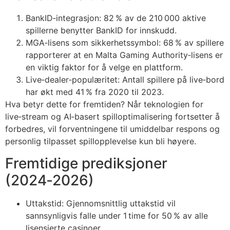
BankID‑integrasjon: 82 % av de 210 000 aktive
spillerne benytter BankID for innskudd.
MGA‑lisens som sikkerhetssymbol: 68 % av spillere
rapporterer at en Malta Gaming Authority‑lisens er
en viktig faktor for å velge en plattform.
Live‑dealer‑populæritet: Antall spillere på live‑bord
har økt med 41 % fra 2020 til 2023.
Hva betyr dette for fremtiden? Når teknologien for
live‑stream og AI‑basert spilloptimalisering fortsetter å
forbedres, vil forventningene til umiddelbar respons og
personlig tilpasset spillopplevelse kun bli høyere.
Fremtidige prediksjoner
(2024‑2026)
Uttakstid: Gjennomsnittlig uttakstid vil
sannsynligvis falle under 1 time for 50 % av alle
lisensierte casinoer.