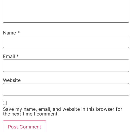
Name
*
Email
*
Website
Save my name, email, and website in this browser for
the next time I comment.