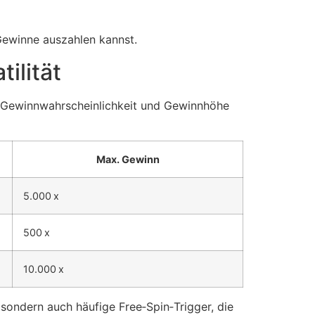
Gewinne auszahlen kannst.
ilität
hen Gewinnwahrscheinlichkeit und Gewinnhöhe
Max. Gewinn
5.000 x
500 x
10.000 x
, sondern auch häufige Free‑Spin‑Trigger, die