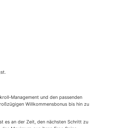
st.
ankroll‑Management und den passenden
n großzügigen Willkommensbonus bis hin zu
t es an der Zeit, den nächsten Schritt zu