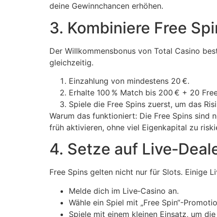
deine Gewinnchancen erhöhen.
3. Kombiniere Free S
Der Willkommensbonus von Total Casino beste
gleichzeitig.
Einzahlung von mindestens 20 €.
Erhalte 100 % Match bis 200 € + 20 Free
Spiele die Free Spins zuerst, um das Ris
Warum das funktioniert: Die Free Spins sind 
früh aktivieren, ohne viel Eigenkapital zu riski
4. Setze auf Live‑Deal
Free Spins gelten nicht nur für Slots. Einige
Melde dich im Live‑Casino an.
Wähle ein Spiel mit „Free Spin“-Promotio
Spiele mit einem kleinen Einsatz, um die