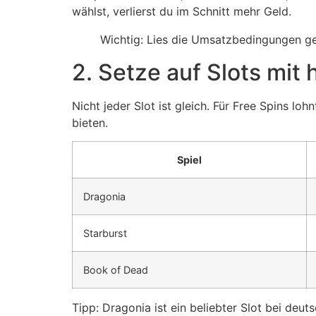
wählst, verlierst du im Schnitt mehr Geld.
Wichtig: Lies die Umsatzbedingungen g
2. Setze auf Slots mit
Nicht jeder Slot ist gleich. Für Free Spins l
bieten.
Spiel
Dragonia
Starburst
Book of Dead
Tipp: Dragonia ist ein beliebter Slot bei deut