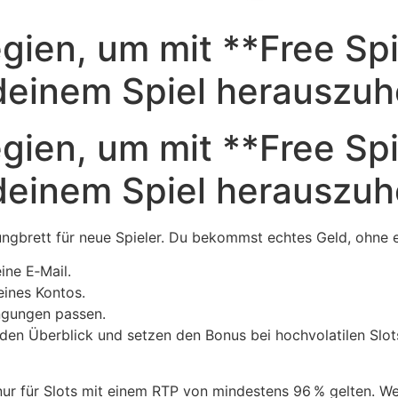
gien, um mit **Free Spi
deinem Spiel herauszuh
gien, um mit **Free Spi
deinem Spiel herauszuh
ungbrett für neue Spieler. Du bekommst echtes Geld, ohne er
ine E‑Mail.
eines Kontos.
ingungen passen.
n den Überblick und setzen den Bonus bei hochvolatilen Slo
e nur für Slots mit einem RTP von mindestens 96 % gelten. 