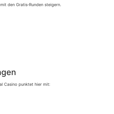
mit den Gratis‑Runden steigern.
ungen
l Casino punktet hier mit: