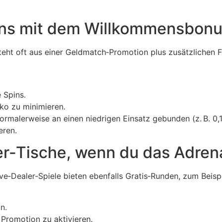
pins mit dem Willkommensbon
ht oft aus einer Geldmatch‑Promotion plus zusätzlichen Fr
 Spins.
iko zu minimieren.
normalerweise an einen niedrigen Einsatz gebunden (z. B. 
eren.
er‑Tische, wenn du das Adren
 Live‑Dealer‑Spiele bieten ebenfalls Gratis‑Runden, zum Bei
n.
 Promotion zu aktivieren.