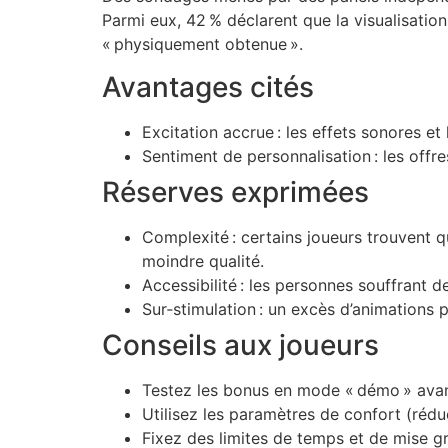
Parmi eux, 42 % déclarent que la visualisati
« physiquement obtenue ».
Avantages cités
Excitation accrue : les effets sonores et 
Sentiment de personnalisation : les offr
Réserves exprimées
Complexité : certains joueurs trouvent q
moindre qualité.
Accessibilité : les personnes souffrant 
Sur‑stimulation : un excès d’animations p
Conseils aux joueurs
Testez les bonus en mode « démo » avant
Utilisez les paramètres de confort (réduc
Fixez des limites de temps et de mise gr