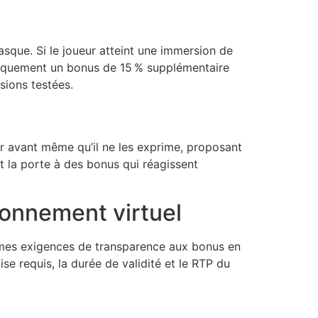
que. Si le joueur atteint une immersion de
atiquement un bonus de 15 % supplémentaire
sions testées.
r avant même qu’il ne les exprime, proposant
 la porte à des bonus qui réagissent
onnement virtuel
êmes exigences de transparence aux bonus en
e requis, la durée de validité et le RTP du