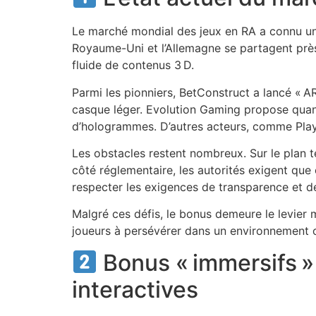
Le marché mondial des jeux en RA a connu une
Royaume-Uni et l’Allemagne se partagent près
fluide de contenus 3 D.
Parmi les pionniers, BetConstruct a lancé « AR
casque léger. Evolution Gaming propose quant 
d’hologrammes. D’autres acteurs, comme Playte
Les obstacles restent nombreux. Sur le plan te
côté réglementaire, les autorités exigent que
respecter les exigences de transparence et d
Malgré ces défis, le bonus demeure le levier 
joueurs à persévérer dans un environnement 
Bonus « immersifs »
interactives