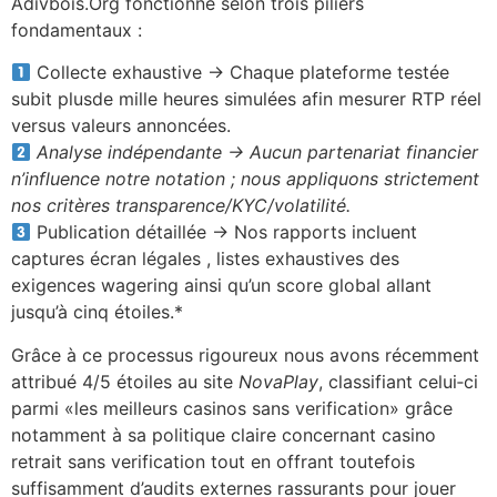
Adivbois.Org fonctionne selon trois piliers
fondamentaux :
Collecte exhaustive → Chaque plateforme testée
subit plusde mille heures simulées afin mesurer RTP réel
versus valeurs annoncées.
Analyse indépendante → Aucun partenariat financier
n’influence notre notation ; nous appliquons strictement
nos critères transparence/KYC/volatilité.
Publication détaillée → Nos rapports incluent
captures écran légales , listes exhaustives des
exigences wagering ainsi qu’un score global allant
jusqu’à cinq étoiles.*
Grâce à ce processus rigoureux nous avons récemment
attribué 4/5 étoiles au site
NovaPlay
, classifiant celui‑ci
parmi «les meilleurs casinos sans verification» grâce
notamment à sa politique claire concernant casino
retrait sans verification tout en offrant toutefois
suffisamment d’audits externes rassurants pour jouer