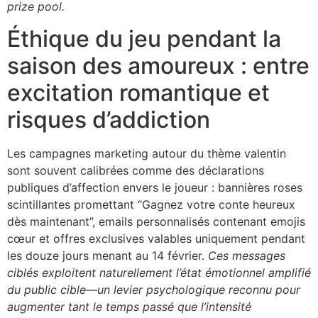
prize pool.
Éthique du jeu pendant la
saison des amoureux : entre
excitation romantique et
risques d’addiction
Les campagnes marketing autour du thème valentin
sont souvent calibrées comme des déclarations
publiques d’affection envers le joueur : bannières roses
scintillantes promettant “Gagnez votre conte heureux
dès maintenant”, emails personnalisés contenant emojis
cœur et offres exclusives valables uniquement pendant
les douze jours menant au 14 février.
Ces messages
ciblés exploitent naturellement l’état émotionnel amplifié
du public cible—un levier psychologique reconnu pour
augmenter tant le temps passé que l’intensité