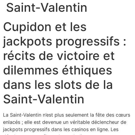
Saint‑Valentin
Cupidon et les
jackpots progressifs :
récits de victoire et
dilemmes éthiques
dans les slots de la
Saint‑Valentin
La Saint‑Valentin n’est plus seulement la fête des cœurs
enlacés ; elle est devenue un véritable déclencheur de
jackpots progressifs dans les casinos en ligne. Les