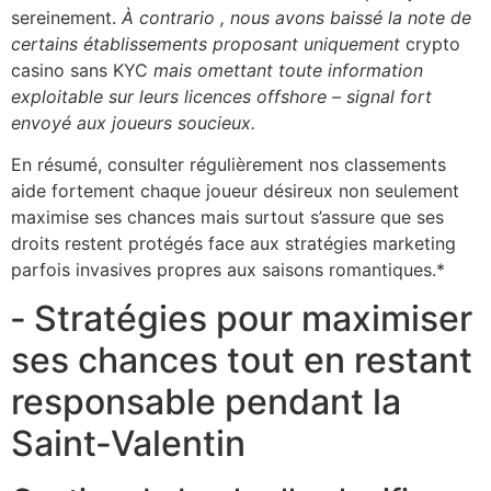
sereinement.
À contrario , nous avons baissé la note de
certains établissements proposant uniquement
crypto
casino sans KYC
mais omettant toute information
exploitable sur leurs licences offshore – signal fort
envoyé aux joueurs soucieux.
En résumé, consulter régulièrement nos classements
aide fortement chaque joueur désireux non seulement
maximise ses chances mais surtout s’assure que ses
droits restent protégés face aux stratégies marketing
parfois invasives propres aux saisons romantiques.*
‑ Stratégies pour maximiser
ses chances tout en restant
responsable pendant la
Saint‑Valentin