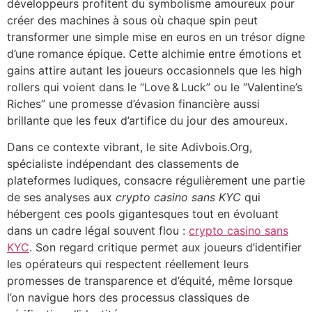
développeurs profitent du symbolisme amoureux pour
créer des machines à sous où chaque spin peut
transformer une simple mise en euros en un trésor digne
d’une romance épique. Cette alchimie entre émotions et
gains attire autant les joueurs occasionnels que les high
rollers qui voient dans le “Love & Luck” ou le “Valentine’s
Riches” une promesse d’évasion financière aussi
brillante que les feux d’artifice du jour des amoureux.
Dans ce contexte vibrant, le site Adivbois.Org,
spécialiste indépendant des classements de
plateformes ludiques, consacre régulièrement une partie
de ses analyses aux
crypto casino sans KYC
qui
hébergent ces pools gigantesques tout en évoluant
dans un cadre légal souvent flou :
crypto casino sans
KYC
. Son regard critique permet aux joueurs d’identifier
les opérateurs qui respectent réellement leurs
promesses de transparence et d’équité, même lorsque
l’on navigue hors des processus classiques de