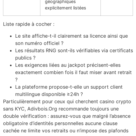
géographiques
explicitement listées
Liste rapide à cocher :
Le site affiche-t-il clairement sa licence ainsi que
son numéro officiel ?
Les résultats RNG sont-ils vérifiables via certificats
publics ?
Les exigences liées au jackpot précisent-elles
exactement combien fois il faut miser avant retrait
?
La plateforme propose-t-elle un support client
multilingue disponible ≥24h ?
Particulièrement pour ceux qui cherchent casino crypto
sans KYC, Adivbois.Org recommande toujours une
double vérification : assurez‑vous que malgré l’absence
obligatoire d’identités personnelles aucune clause
cachée ne limite vos retraits ou n’impose des plafonds