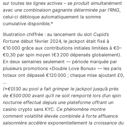
sur toutes les lignes actives – se produit simultanément
avec une combinaison gagnante déterminée par l’RNG
,
celui‑ci débloque automatiquement la somme
cumulative disponible.*
Illustration chiffrée : au lancement du slot
Cupid’s
Fortune
début février 2024, le jackpot était fixé à
€10 000 grâce aux contributions initiales limitées à €0–
€0,30 par spin moyen (€3 200 dépensés globalement).
En deux semaines seulement — période marquée par
plusieurs promotions «Double Love Bonus» — les paris
totaux ont dépassé €120 000 ; chaque mise ajoutant £0,
…
(≈€0)30 au pool a fait grimper le jackpot jusqu’à près
de €500 000 avant qu’il ne soit remporté lors d’un spin
nocturne effectué depuis une plateforme offrant un
casino crypto sans KYC
. Ce phénomène montre
comment volatilité élevée combinée à forte affluence
saisonnière accélère exponentiellement la croissance du