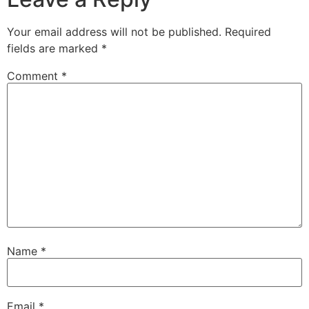
Your email address will not be published.
Required
fields are marked
*
Comment
*
Name
*
Email
*