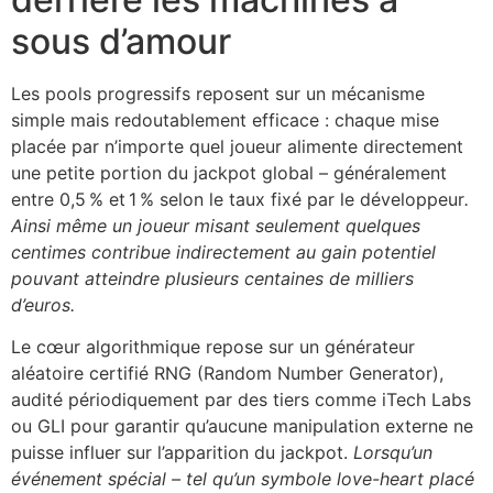
sous d’amour
Les pools progressifs reposent sur un mécanisme
simple mais redoutablement efficace : chaque mise
placée par n’importe quel joueur alimente directement
une petite portion du jackpot global – généralement
entre 0,5 % et 1 % selon le taux fixé par le développeur
.
Ainsi même un joueur misant seulement quelques
centimes contribue indirectement au gain potentiel
pouvant atteindre plusieurs centaines de milliers
d’euros.
Le cœur algorithmique repose sur un générateur
aléatoire certifié RNG (Random Number Generator),
audité périodiquement par des tiers comme iTech Labs
ou GLI pour garantir qu’aucune manipulation externe ne
puisse influer sur l’apparition du jackpot.
Lorsqu’un
événement spécial – tel qu’un symbole love-heart placé