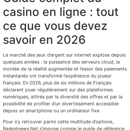
casino en ligne : tout
ce que vous devez
savoir en 2026
Le marché des jeux d’argent sur internet explose depuis
quelques années : la puissance des serveurs cloud, la
montée de la réalité augmentée et l’essor des paiements
instantanés ont transformé l’expérience du joueur
français. En 2026, plus de six millions de Français
déclarent jouer régulièrement sur des plateformes
numériques, attirés par la diversité des offres et par la
possibilité de profiter d’un divertissement accessible
depuis un smartphone ou un ordinateur fixe.
Pour s’y retrouver parmi cette multitude d’options,
Basketnews.Net s’impose comme le guide de référence