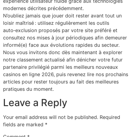
expérience utilisateur fluide grâce aux technologies
modernes décrites précédemment.
N’oubliez jamais que jouer doit rester avant tout un
loisir maîtrisé : utilisez régulièrement les outils
auto‑exclusion proposés par votre site préféré et
consultez nos mises à jour périodiques afin demeurer
informé(e) face aux évolutions rapides du secteur.
Nous vous invitons donc dès maintenant à explorer
notre classement actualisé afin dénicher votre futur
partenaire privilégié parmi les meilleurs nouveaux
casinos en ligne 2026, puis revenez lire nos prochains
articles pour rester toujours au fait des meilleures
pratiques du moment.
Leave a Reply
Your email address will not be published.
Required
fields are marked
*
Comment
*