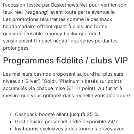
l’occasion testée par Basketnews.Net pour vérifier son
taux réel (
wagering
) avant toute perte éventuelle.
Les promotions récurrentes comme le cashback
hebdomadaire offrent quant à elles une forme
quasi‑dépensable «​money back​» qui réduit
sensiblement l’impact négatif des séries perdantes
prolongées.
Programmes fidélité / clubs VIP
Les meilleurs casinos proposent aujourd’hui plusieurs
niveaux (“Silver”, “Gold”, “Platinum”) basés sur points
accumulés via chaque mise (€1 =1 point). Au fur et à
mesure que vous grimpez dans l’échelle vous débloquez
:
Cashback boosté allant jusqu’à 25 %.
Gestionnaire personnel dédié disponible 24/7.
Invitations exclusives à des tournois privés avec