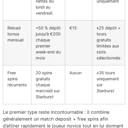
nettes du
uniquement
lundi au
vendredi
Reload
+50 % dépôt
€15
x25 dépôt +
bonus
jusqu’à €200
tours
mensuel
chaque
gratuits
premier
limitées aux
week‑end du
slots
mois
sélectionnés
Free
20 spins
Aucun
x35 tours
spins
gratuits
uniquement
récurrents
chaque
sur
mercredi sur
Starburst
Starburst
Le premier type reste incontournable : il combine
généralement un match deposit + free spins afin
d’attirer rapidement le joueur novice tout en lui donnant