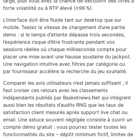
large, plus vous avez la chance de découvrir des titres à
forte volatilité ou à RTP élevé (≥96 %).
L’interface doit être fluide tant sur desktop que sur
mobile. Testez la vitesse de chargement d’une partie
demo : si le temps d’attente dépasse trois secondes,
l’expérience risque d’être frustrante pendant vos
sessions réelles où chaque milliseconde compte pour
placer une mise avant une hausse soudaine du jackpot.
Une navigation intuitive avec filtres par catégorie ou
par fournisseur accélère la recherche du jeu souhaité.
Comparer les avis utilisateurs n’est jamais suffisant ; il
faut croiser ces retours avec les classements
indépendants publiés par Basketnews.Net qui intègrent
aussi bien les résultats d’audits RNG que les taux de
satisfaction client mesurés après support live chat ou
email. Une astuce souvent négligée consiste à ouvrir un
compte démo gratuit : vous pourrez tester toutes les
fonctionnalités du site – dépôt minimum fictif, limites de