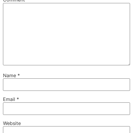
Name
*
Email
*
Website