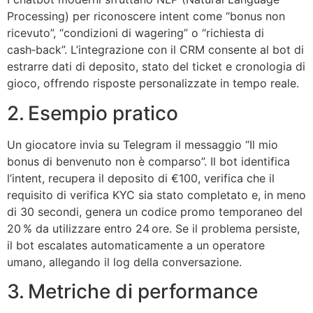
Processing) per riconoscere intent come “bonus non
ricevuto”, “condizioni di wagering” o “richiesta di
cash‑back”. L’integrazione con il CRM consente al bot di
estrarre dati di deposito, stato del ticket e cronologia di
gioco, offrendo risposte personalizzate in tempo reale.
2. Esempio pratico
Un giocatore invia su Telegram il messaggio “Il mio
bonus di benvenuto non è comparso”. Il bot identifica
l’intent, recupera il deposito di €100, verifica che il
requisito di verifica KYC sia stato completato e, in meno
di 30 secondi, genera un codice promo temporaneo del
20 % da utilizzare entro 24 ore. Se il problema persiste,
il bot escalates automaticamente a un operatore
umano, allegando il log della conversazione.
3. Metriche di performance