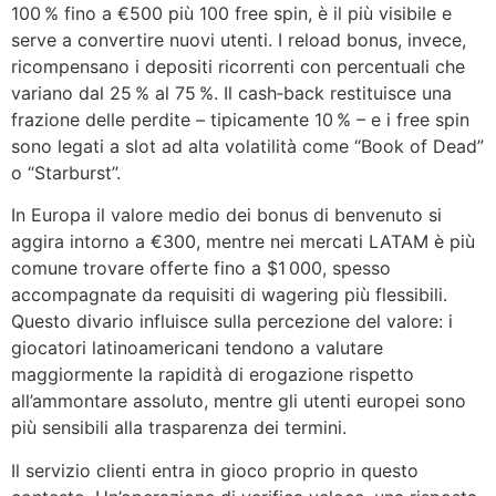
100 % fino a €500 più 100 free spin, è il più visibile e
serve a convertire nuovi utenti. I reload bonus, invece,
ricompensano i depositi ricorrenti con percentuali che
variano dal 25 % al 75 %. Il cash‑back restituisce una
frazione delle perdite – tipicamente 10 % – e i free spin
sono legati a slot ad alta volatilità come “Book of Dead”
o “Starburst”.
In Europa il valore medio dei bonus di benvenuto si
aggira intorno a €300, mentre nei mercati LATAM è più
comune trovare offerte fino a $1 000, spesso
accompagnate da requisiti di wagering più flessibili.
Questo divario influisce sulla percezione del valore: i
giocatori latinoamericani tendono a valutare
maggiormente la rapidità di erogazione rispetto
all’ammontare assoluto, mentre gli utenti europei sono
più sensibili alla trasparenza dei termini.
Il servizio clienti entra in gioco proprio in questo