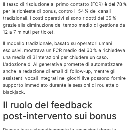
Il tasso di risoluzione al primo contatto (FCR) è del 78 %
per le richieste di bonus, contro il 54 % dei canali
tradizionali. I costi operativi si sono ridotti del 35 %
grazie alla diminuzione del tempo medio di gestione da
12 a 7 minuti per ticket.
Il modello tradizionale, basato su operatori umani
esclusivi, mostrava un FCR medio del 60 % e richiedeva
una media di 3 interazioni per chiudere un caso.
L’adozione di AI generativa promette di automatizzare
anche la redazione di email di follow‑up, mentre gli
assistenti vocali integrati nei giochi live possono fornire
supporto immediato durante le sessioni di roulette o
blackjack.
Il ruolo del feedback
post‑intervento sui bonus
Raccogliere sistematicamente le recensioni dopo la