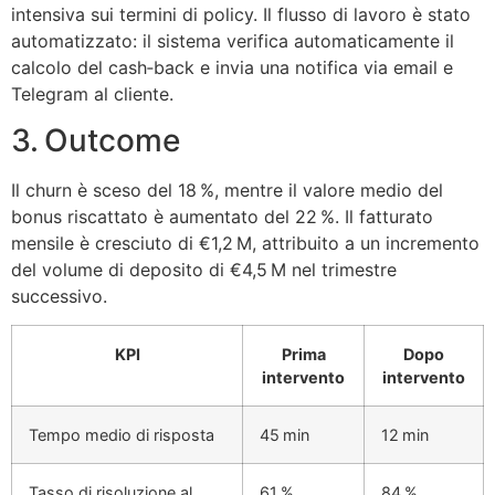
intensiva sui termini di policy. Il flusso di lavoro è stato
automatizzato: il sistema verifica automaticamente il
calcolo del cash‑back e invia una notifica via email e
Telegram al cliente.
3. Outcome
Il churn è sceso del 18 %, mentre il valore medio del
bonus riscattato è aumentato del 22 %. Il fatturato
mensile è cresciuto di €1,2 M, attribuito a un incremento
del volume di deposito di €4,5 M nel trimestre
successivo.
KPI
Prima
Dopo
intervento
intervento
Tempo medio di risposta
45 min
12 min
Tasso di risoluzione al
61 %
84 %