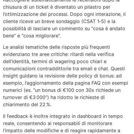
chiusura di un ticket è diventato un pilastro per
l’ottimizzazione dei processi. Dopo ogni interazione, il
cliente riceve un breve sondaggio (CSAT 1‑5) e la
possibilità di lasciare un commento su “cosa è andato
bene” e “cosa migliorare”.
Le analisi tematiche delle risposte più frequenti
evidenziano tre aree critiche: ritardi nella verifica
dell’identità, termini di wagering poco chiari e
comunicazioni contraddittorie tra email e chat. Questi
insight guidano la revisione delle policy di bonus: ad
esempio, l’aggiornamento della pagina FAQ con esempi
numerici (es. “un bonus di €100 con 30x richiede un
turnover di €3 000”) ha ridotto le richieste di
chiarimento del 22 %.
Il feedback è inoltre integrato in dashboard in tempo
reale, consentendo ai responsabili di monitorare
l’impatto delle modifiche e di reagire rapidamente a