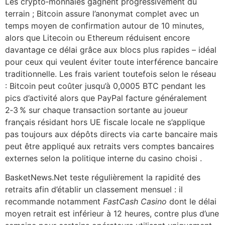
Les crypto‑monnaies gagnent progressivement du
terrain ; Bitcoin assure l’anonymat complet avec un
temps moyen de confirmation autour de 10 minutes,
alors que Litecoin ou Ethereum réduisent encore
davantage ce délai grâce aux blocs plus rapides – idéal
pour ceux qui veulent éviter toute interférence bancaire
traditionnelle. Les frais varient toutefois selon le réseau
: Bitcoin peut coûter jusqu’à 0,0005 BTC pendant les
pics d’activité alors que PayPal facture généralement
2‑3 % sur chaque transaction sortante au joueur
français résidant hors UE fiscale locale ne s’applique
pas toujours aux dépôts directs via carte bancaire mais
peut être appliqué aux retraits vers comptes bancaires
externes selon la politique interne du casino choisi .
BasketNews.Net teste régulièrement la rapidité des
retraits afin d’établir un classement mensuel : il
recommande notamment
FastCash Casino
dont le délai
moyen retrait est inférieur à 12 heures, contre plus d’une