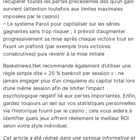
récupérer toutes les pertes précédentes dès qu’un gain
survient (attention toutefois aux limites maximales
imposées par le casino)
– Le système Paroli pour capitaliser sur les séries
gagnantes sans trop risquer ; il prévoit d’augmenter
progressivement sa mise après chaque victoire tout en
fixant un plafond (par exemple trois victoires
consécutives) puis revenir à la mise initiale
Basketnews.Net recommande également d’utiliser une
règle simple dite « 20 % bankroll per session » : ne
jamais engager plus d’un cinquième du capital total lors
d’une même session afin de limiter l’impact
psychologique négatif lié aux pertes importantes. Enfin,
gardez toujours un œil sur vos statistiques personnelles
via l’historique fourni par le casino ; cela vous aidera à
identifier quels jeux offrent réellement le meilleur ROI
selon votre style individuel.
Cet article a été rédigé dans une optique informative et