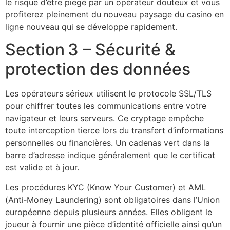
le risque d’être piégé par un opérateur douteux et vous
profiterez pleinement du nouveau paysage du casino en
ligne nouveau qui se développe rapidement.
Section 3 – Sécurité &
protection des données
Les opérateurs sérieux utilisent le protocole SSL/TLS
pour chiffrer toutes les communications entre votre
navigateur et leurs serveurs. Ce cryptage empêche
toute interception tierce lors du transfert d’informations
personnelles ou financières. Un cadenas vert dans la
barre d’adresse indique généralement que le certificat
est valide et à jour.
Les procédures KYC (Know Your Customer) et AML
(Anti‑Money Laundering) sont obligatoires dans l’Union
européenne depuis plusieurs années. Elles obligent le
joueur à fournir une pièce d’identité officielle ainsi qu’un