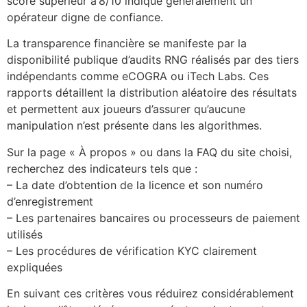
score supérieur à 8/10 indique généralement un
opérateur digne de confiance.
La transparence financière se manifeste par la
disponibilité publique d’audits RNG réalisés par des tiers
indépendants comme eCOGRA ou iTech Labs. Ces
rapports détaillent la distribution aléatoire des résultats
et permettent aux joueurs d’assurer qu’aucune
manipulation n’est présente dans les algorithmes.
Sur la page « À propos » ou dans la FAQ du site choisi,
recherchez des indicateurs tels que :
– La date d’obtention de la licence et son numéro
d’enregistrement
– Les partenaires bancaires ou processeurs de paiement
utilisés
– Les procédures de vérification KYC clairement
expliquées
En suivant ces critères vous réduirez considérablement