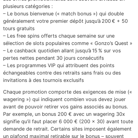
plusieurs catégories :
– Le bonus bienvenue (« match bonus ») qui double
généralement votre premier dépôt jusqu’à 200 € + 50
tours gratuits
– Les free spins offerts chaque semaine sur une
sélection de slots populaires comme « Gonzo’s Quest »
– Le cashback quotidien allant jusqu’à 15 % sur vos
pertes nettes pendant 30 jours consécutifs
– Les programmes VIP qui attribuent des points
échangeables contre des retraits sans frais ou des
invitations à des tournois exclusifs
Chaque promotion comporte des exigences de mise («
wagering ») qui indiquent combien vous devez jouer
avant de pouvoir retirer vos gains associés au bonus.
Par exemple, un bonus 200 € avec un wagering 30x
signifie qu’il faut placer 6 000 € (200 × 30) avant toute
demande de retrait. Certains sites imposent également
un plafond maximal retirable sur le bonus – souvent