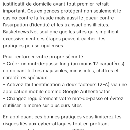
justificatif de domicile avant tout premier retrait
important. Ces exigences protègent non seulement le
casino contre la fraude mais aussi le joueur contre
l’usurpation d’identité et les transactions illicites.
Basketnews.Net souligne que les sites qui simplifient
excessivement ces étapes peuvent cacher des
pratiques peu scrupuleuses.
Pour renforcer votre propre sécurité :
– Créez un mot‑de‑passe long (au moins 12 caractères)
combinant lettres majuscules, minuscules, chiffres et
caractères spéciaux
– Activez l’authentification à deux facteurs (2FA) via une
application mobile comme Google Authenticator
– Changez régulièrement votre mot‑de‑passe et évitez
d’utiliser le même sur plusieurs sites
En appliquant ces bonnes pratiques vous limiterez les
risques liés aux cyber‑attaques tout en profitant