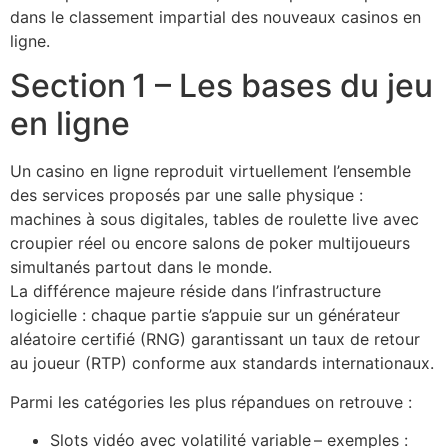
dans le classement impartial des nouveaux casinos en
ligne.
Section 1 – Les bases du jeu
en ligne
Un casino en ligne reproduit virtuellement l’ensemble
des services proposés par une salle physique :
machines à sous digitales, tables de roulette live avec
croupier réel ou encore salons de poker multijoueurs
simultanés partout dans le monde.
La différence majeure réside dans l’infrastructure
logicielle : chaque partie s’appuie sur un générateur
aléatoire certifié (RNG) garantissant un taux de retour
au joueur (RTP) conforme aux standards internationaux.
Parmi les catégories les plus répandues on retrouve :
Slots vidéo avec volatilité variable – exemples :