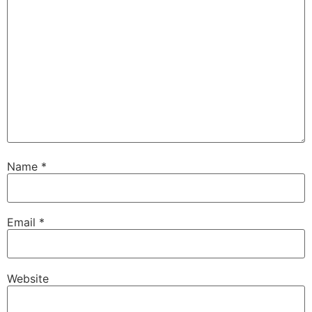
Name
*
Email
*
Website