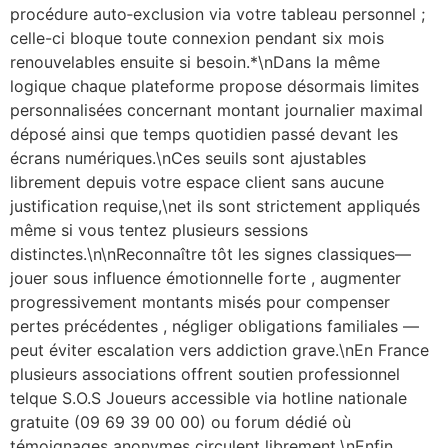
procédure auto‑exclusion via votre tableau personnel ;
celle-ci bloque toute connexion pendant six mois
renouvelables ensuite si besoin.*\nDans la même
logique chaque plateforme propose désormais limites
personnalisées concernant montant journalier maximal
déposé ainsi que temps quotidien passé devant les
écrans numériques.\nCes seuils sont ajustables
librement depuis votre espace client sans aucune
justification requise,\net ils sont strictement appliqués
même si vous tentez plusieurs sessions
distinctes.\n\nReconnaître tôt les signes classiques—
jouer sous influence émotionnelle forte , augmenter
progressivement montants misés pour compenser
pertes précédentes , négliger obligations familiales —
peut éviter escalation vers addiction grave.\nEn France
plusieurs associations offrent soutien professionnel
telque S.O.S Joueurs accessible via hotline nationale
gratuite (09 69 39 00 00) ou forum dédié où
témoignages anonymes circulent librement.\nEnfin