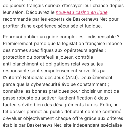
de joueurs français curieux d’essayer leur chance depuis
leur salon. Découvrez le
nouveau casino en ligne
recommandé par les experts de Basketnews.Net pour
profiter d’une expérience sécurisée et ludique.
Pourquoi publier un guide complet est indispensable ?
Premièrement parce que la législation française impose
des normes spécifiques aux opérateurs agréés :
protection du portefeuille joueur, contrôle
anti‑blanchiment et obligations relatives au jeu
responsable sont scrupuleusement surveillés par
l’Autorité Nationale des Jeux (ANJ). Deuxièmement
parce que la cybersécurité évolue constamment ;
connaître les bonnes pratiques pour choisir un mot de
passe robuste ou activer l’authentification à deux
facteurs évite bien des désagréments futurs. Enfin, un
tel dossier permet au public débutant comme confirmé
d’évaluer objectivement chaque offre grâce aux critères
établis par Basketnews.Net, site indépendant spécialisé