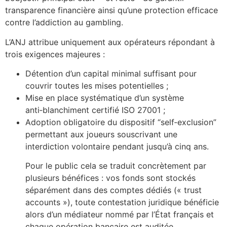
transparence financière ainsi qu’une protection efficace
contre l’addiction au gambling.
L’ANJ attribue uniquement aux opérateurs répondant à
trois exigences majeures :
Détention d’un capital minimal suffisant pour
couvrir toutes les mises potentielles ;
Mise en place systématique d’un système
anti‑blanchiment certifié ISO 27001 ;
Adoption obligatoire du dispositif “self‑exclusion”
permettant aux joueurs souscrivant une
interdiction volontaire pendant jusqu’à cinq ans.
Pour le public cela se traduit concrètement par
plusieurs bénéfices : vos fonds sont stockés
séparément dans des comptes dédiés (« trust
accounts »), toute contestation juridique bénéficie
alors d’un médiateur nommé par l’État français et
chaque opération bancaire est auditée