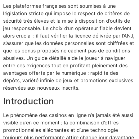
Les plateformes françaises sont soumises à une
législation stricte qui impose le respect de critères de
sécurité très élevés et la mise à disposition d’outils de
jeu responsable. Le choix d’un opérateur fiable devient
alors crucial : il faut vérifier la licence délivrée par l’ANJ,
s’assurer que les données personnelles sont chiffrées et
que les bonus proposés ne cachent pas de conditions
abusives. Un guide détaillé aide le joueur à naviguer
entre ces exigences tout en profitant pleinement des
avantages offerts par le numérique : rapidité des
dépôts, variété infinie de jeux et promotions exclusives
réservées aux nouveaux inscrits.
Introduction
Le phénomène des casinos en ligne n’a jamais été aussi
visible qu’en ce moment ; la combinaison d’offres
promotionnelles alléchantes et d’une technologie
toujours plus performante attire chaque jour davantage