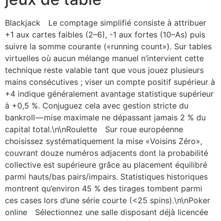
Blackjack Le comptage simplifié consiste à attribuer
+1 aux cartes faibles (2–6), -1 aux fortes (10–As) puis
suivre la somme courante («​running count​»). Sur tables
virtuelles où aucun mélange manuel n’intervient cette
technique reste valable tant que vous jouez plusieurs
mains consécutives ; viser un compte positif supérieur à
+4 indique généralement avantage statistique supérieur
à +0,5 %. Conjuguez cela avec gestion stricte du
bankroll — mise maximale ne dépassant jamais 2 % du
capital total.\n\nRoulette Sur roue européenne
choisissez systématiquement la mise «​Voisins Zéro​»,
couvrant douze numéros adjacents dont la probabilité
collective est supérieure grâce au placement équilibré
parmi hauts/bas pairs/impairs. Statistiques historiques
montrent qu’environ 45 % des tirages tombent parmi
ces cases lors d’une série courte (<25 spins).\n\nPoker
online Sélectionnez une salle disposant déjà licencée