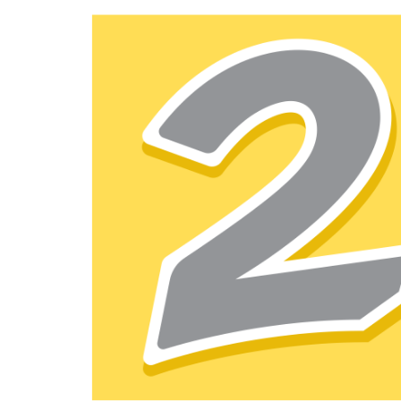
Skip
to
content