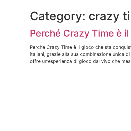
Category:
crazy t
Perché Crazy Time è il 
Perché Crazy Time è il gioco che sta conquist
italiani, grazie alla sua combinazione unica d
offre un’esperienza di gioco dal vivo che mes