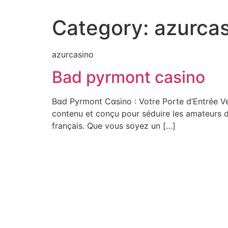
Category:
azurca
azurcasino
Bad pyrmont casino
Bɑd Pyrmont Cɑsino : Votre Porte d’Entrée Vers
contenu et conçu pour séduire les amateurѕ 
français. Que vous soyez un […]