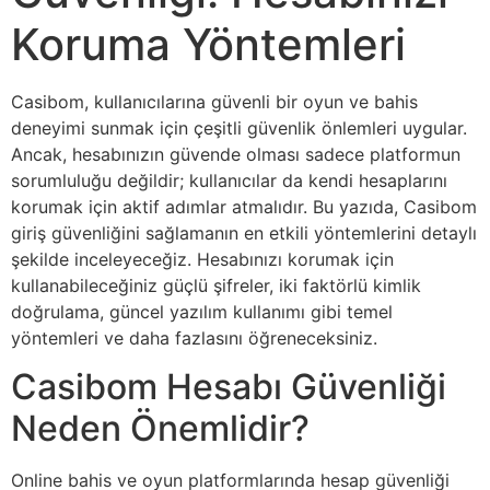
Koruma Yöntemleri
Casibom, kullanıcılarına güvenli bir oyun ve bahis
deneyimi sunmak için çeşitli güvenlik önlemleri uygular.
Ancak, hesabınızın güvende olması sadece platformun
sorumluluğu değildir; kullanıcılar da kendi hesaplarını
korumak için aktif adımlar atmalıdır. Bu yazıda, Casibom
giriş güvenliğini sağlamanın en etkili yöntemlerini detaylı
şekilde inceleyeceğiz. Hesabınızı korumak için
kullanabileceğiniz güçlü şifreler, iki faktörlü kimlik
doğrulama, güncel yazılım kullanımı gibi temel
yöntemleri ve daha fazlasını öğreneceksiniz.
Casibom Hesabı Güvenliği
Neden Önemlidir?
Online bahis ve oyun platformlarında hesap güvenliği