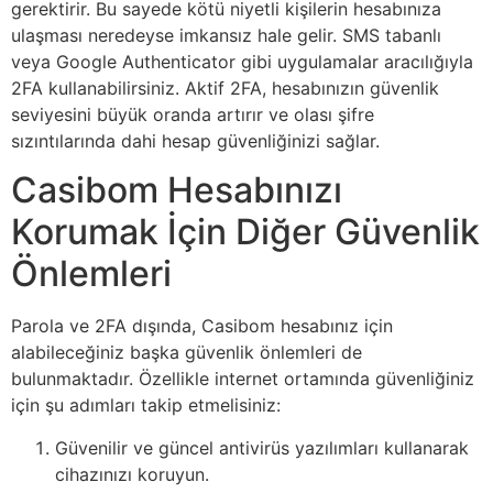
gerektirir. Bu sayede kötü niyetli kişilerin hesabınıza
ulaşması neredeyse imkansız hale gelir. SMS tabanlı
veya Google Authenticator gibi uygulamalar aracılığıyla
2FA kullanabilirsiniz. Aktif 2FA, hesabınızın güvenlik
seviyesini büyük oranda artırır ve olası şifre
sızıntılarında dahi hesap güvenliğinizi sağlar.
Casibom Hesabınızı
Korumak İçin Diğer Güvenlik
Önlemleri
Parola ve 2FA dışında, Casibom hesabınız için
alabileceğiniz başka güvenlik önlemleri de
bulunmaktadır. Özellikle internet ortamında güvenliğiniz
için şu adımları takip etmelisiniz:
Güvenilir ve güncel antivirüs yazılımları kullanarak
cihazınızı koruyun.