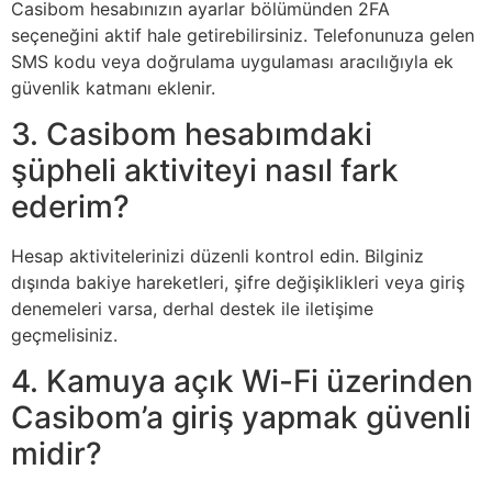
Casibom hesabınızın ayarlar bölümünden 2FA
seçeneğini aktif hale getirebilirsiniz. Telefonunuza gelen
SMS kodu veya doğrulama uygulaması aracılığıyla ek
güvenlik katmanı eklenir.
3. Casibom hesabımdaki
şüpheli aktiviteyi nasıl fark
ederim?
Hesap aktivitelerinizi düzenli kontrol edin. Bilginiz
dışında bakiye hareketleri, şifre değişiklikleri veya giriş
denemeleri varsa, derhal destek ile iletişime
geçmelisiniz.
4. Kamuya açık Wi-Fi üzerinden
Casibom’a giriş yapmak güvenli
midir?