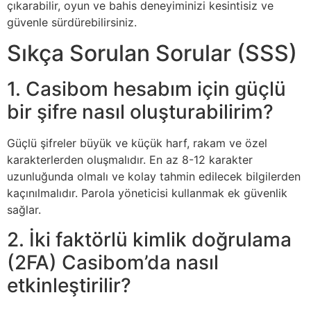
çıkarabilir, oyun ve bahis deneyiminizi kesintisiz ve
güvenle sürdürebilirsiniz.
Sıkça Sorulan Sorular (SSS)
1. Casibom hesabım için güçlü
bir şifre nasıl oluşturabilirim?
Güçlü şifreler büyük ve küçük harf, rakam ve özel
karakterlerden oluşmalıdır. En az 8-12 karakter
uzunluğunda olmalı ve kolay tahmin edilecek bilgilerden
kaçınılmalıdır. Parola yöneticisi kullanmak ek güvenlik
sağlar.
2. İki faktörlü kimlik doğrulama
(2FA) Casibom’da nasıl
etkinleştirilir?